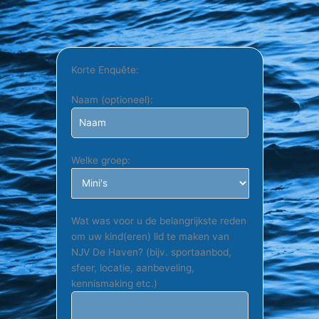
Korte Enquête:
Naam (optioneel):
Welke groep:
Wat was voor u de belangrijkste reden
om uw kind(eren) lid te maken van
NJV De Haven? (bijv. sportaanbod,
sfeer, locatie, aanbeveling,
kennismaking etc.)