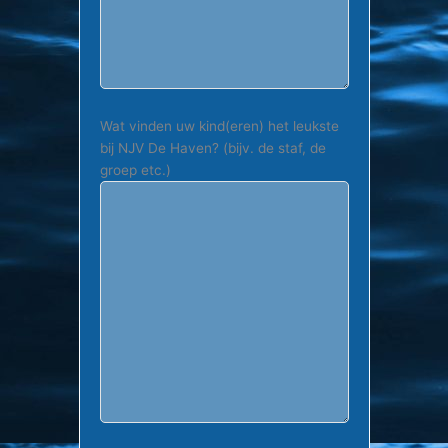
Wat vinden uw kind(eren) het leukste
bij NJV De Haven? (bijv. de staf, de
groep etc.)