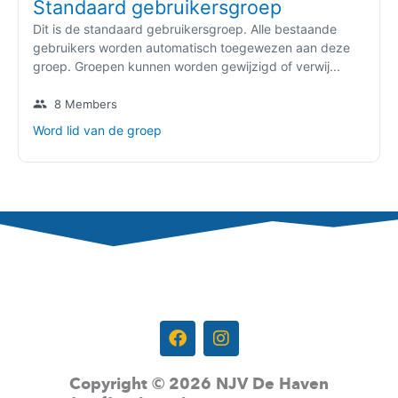
Standaard gebruikersgroep
Dit is de standaard gebruikersgroep. Alle bestaande
gebruikers worden automatisch toegewezen aan deze
groep. Groepen kunnen worden gewijzigd of verwij...
group
8 Members
Word lid van de groep
volg ons op:
F
I
a
n
c
s
e
t
Copyright © 2026 NJV De Haven