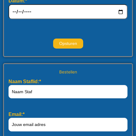
Datum:*
Bestellen
Naam Staflid:*
Email:*