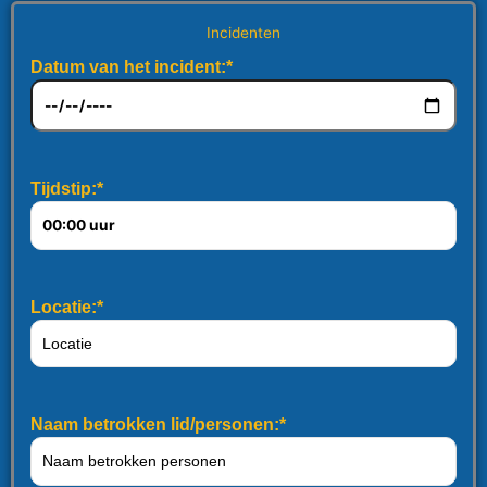
Incidenten
Datum van het incident:*
Tijdstip:*
Locatie:*
Naam betrokken lid/personen:*