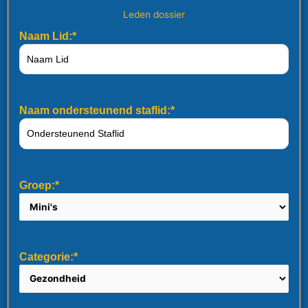
Leden dossier
Naam Lid:*
Naam ondersteunend staflid:*
Groep:*
Categorie:*