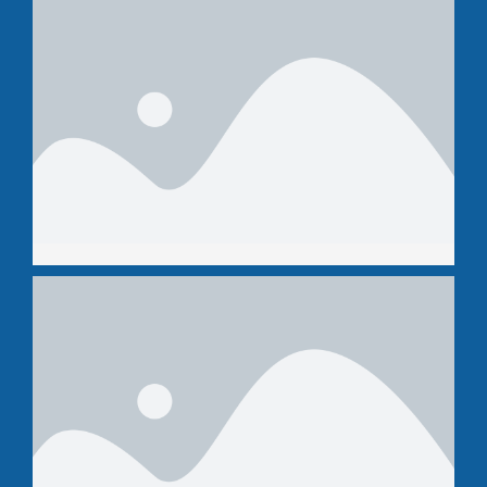
B-staf
Robin Hooftman
B-staf