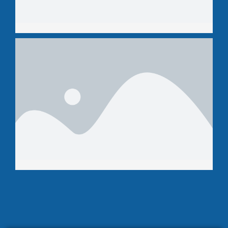
Thijs Schoen
B-staf
Victor van der werff
B-staf