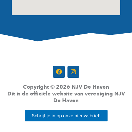
volg ons op:
F
I
a
n
c
s
e
t
Copyright © 2026 NJV De Haven
b
a
Dit is de officiële website van vereniging NJV
o
g
De Haven
o
r
k
a
m
Schrijf je in op onze nieuwsbrief!
Disclaimer |
Privacy |
Contact |
Cookie-instellingen |