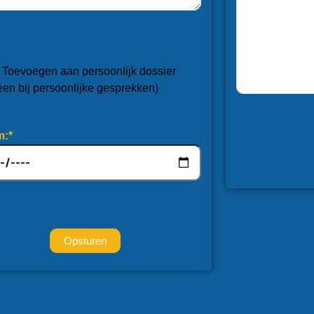
Toevoegen aan persoonlijk dossier
leen bij persoonlijke gesprekken)
m:*