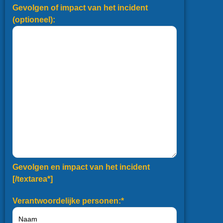
Gevolgen of impact van het incident
(optioneel):
Gevolgen en impact van het incident
[/textarea*]
Verantwoordelijke personen:*