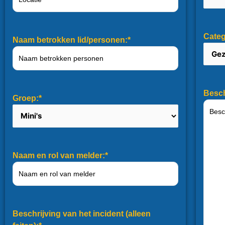
Categ
Naam betrokken lid/personen:*
Besch
Groep:*
Naam en rol van melder:*
Beschrijving van het incident (alleen