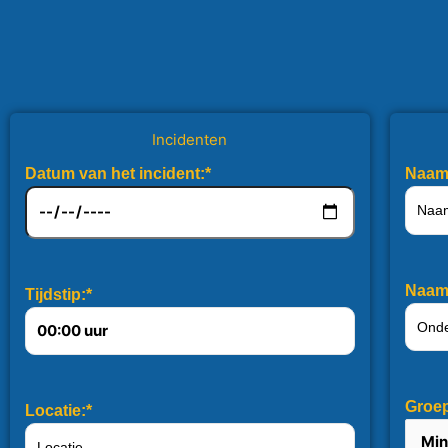
Juba Khennane
F
Senioren staf
S
Incidenten
Datum van het incident:*
Naam 
Naam 
Tijdstip:*
Groep
Locatie:*