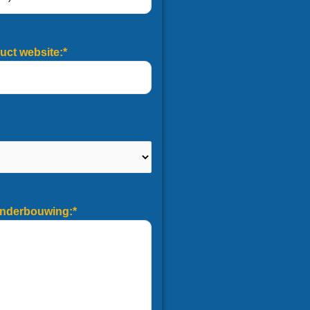
uct website:*
onderbouwing:*