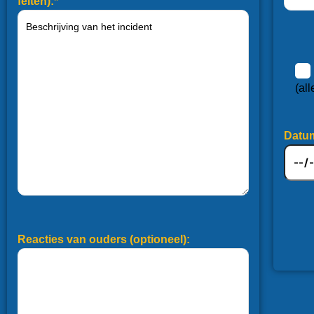
feiten):*
(al
Datu
Reacties van ouders (optioneel):