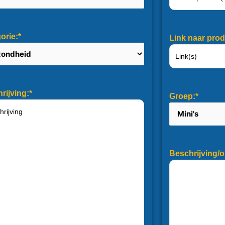
orie:*
Link naar prod
rijving:*
Groep:*
Beschrijving/