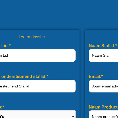
leur Wuring
enioren Staf
Leden dossier
Lid:*
Naam Staflid:*
ondersteunend staflid:*
Email:*
:*
Naam Product