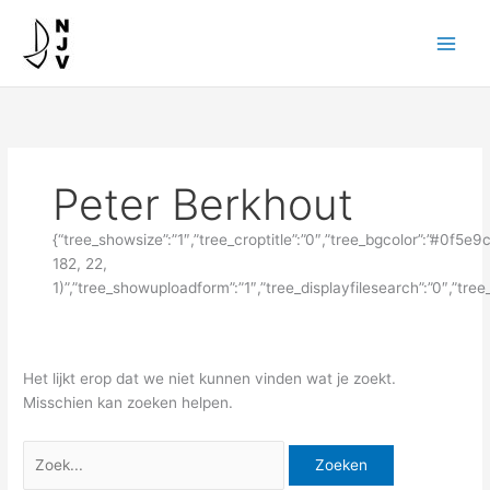
Ga
Zoek
naar
naar:
de
inhoud
Peter Berkhout
{“tree_showsize”:”1″,”tree_croptitle”:”0″,”tree_bgcolor”:”#0f5e
182, 22,
1)”,”tree_showuploadform”:”1″,”tree_displayfilesearch”:”0″,”t
Het lijkt erop dat we niet kunnen vinden wat je zoekt.
Misschien kan zoeken helpen.