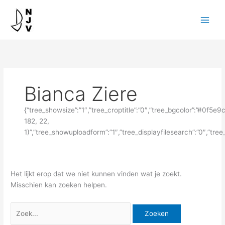
Ga
Zoek
naar
naar:
de
inhoud
Bianca Ziere
{“tree_showsize”:”1″,”tree_croptitle”:”0″,”tree_bgcolor”:”#0f5e
182, 22,
1)”,”tree_showuploadform”:”1″,”tree_displayfilesearch”:”0″,”t
Het lijkt erop dat we niet kunnen vinden wat je zoekt.
Misschien kan zoeken helpen.